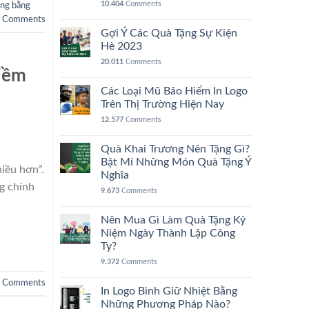
10.404
Comments
ông bằng
Comments
Gợi Ý Các Quà Tặng Sự Kiện
Hè 2023
20.011
Comments
tiềm
Các Loại Mũ Bảo Hiểm In Logo
Trên Thị Trường Hiện Nay
12.577
Comments
Quà Khai Trương Nên Tặng Gì?
Bật Mí Những Món Quà Tặng Ý
iều hơn”.
Nghĩa
g chính
9.673
Comments
Nên Mua Gì Làm Quà Tặng Kỷ
Niệm Ngày Thành Lập Công
Ty?
9.372
Comments
Comments
In Logo Bình Giữ Nhiệt Bằng
Những Phương Pháp Nào?