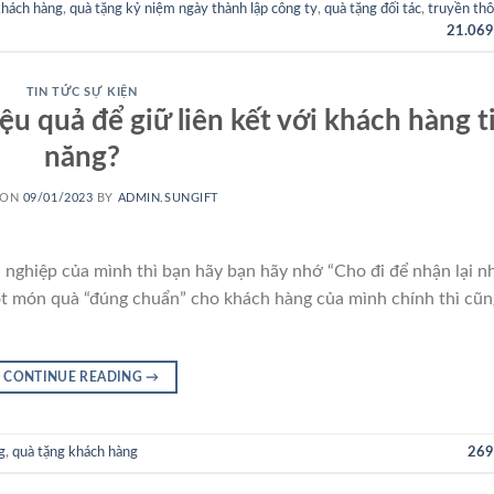
khách hàng
,
quà tặng kỷ niệm ngày thành lập công ty
,
quà tặng đối tác
,
truyền th
21.069
TIN TỨC SỰ KIỆN
ệu quả để giữ liên kết với khách hàng 
năng?
 ON
09/01/2023
BY
ADMIN.SUNGIFT
ghiệp của mình thì bạn hãy bạn hãy nhớ “Cho đi để nhận lại nh
 một món quà “đúng chuẩn” cho khách hàng của mình chính thì cũn
CONTINUE READING
→
g
,
quà tặng khách hàng
269