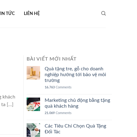
TIN TỨC
LIÊN HỆ
BÀI VIẾT MỚI NHẤT
Quà tặng tre, gỗ cho doanh
nghiệp hướng tới bảo vệ môi
trường
16.763
Comments
ng khách
Marketing chủ động bằng tặng
 ta […]
quà khách hàng
21.069
Comments
Các Tiêu Chí Chọn Quà Tặng
Đối Tác