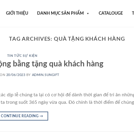
GIỚI THIỆU
DANH MỤC SẢN PHẨM
CATALOUGE
TAG ARCHIVES:
QUÀ TẶNG KHÁCH HÀNG
TIN TỨC SỰ KIỆN
ộng bằng tặng quà khách hàng
 ON
20/06/2023
BY
ADMIN.SUNGIFT
ác dịp lễ chúng ta lại có cơ hội để dành thời gian để tri ân nhữ
ta trong suốt 365 ngày vừa qua. Đó chính là thời điểm để chúng
CONTINUE READING
→