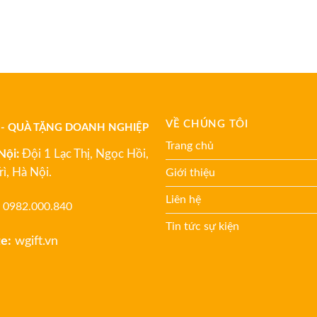
VỀ CHÚNG TÔI
 - QUÀ TẶNG DOANH NGHIỆP
Trang chủ
Nội:
Đội 1 Lạc Thị, Ngọc Hồi,
rì, Hà Nội.
Giới thiệu
Liên hệ
0982.000.840
Tin tức sự kiện
e:
wgift.vn