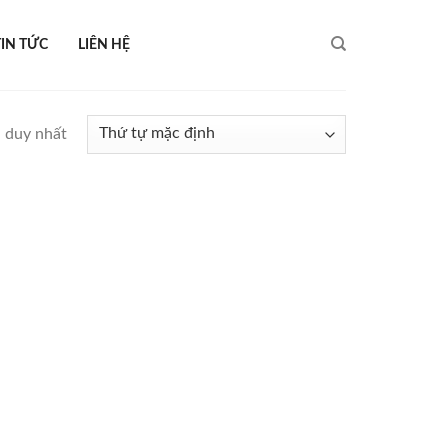
TIN TỨC
LIÊN HỆ
ả duy nhất