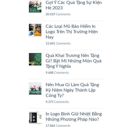
Gợi Ý Các Quà Tặng Sự Kiện
Hè 2023
20.019
Comments
Các Loại Mũ Bảo Hiểm In
Logo Trên Thị Trường Hiện
Nay
12.601
Comments
Quà Khai Trương Nên Tặng
Gì? Bật Mí Những Món Quà
Tặng Ý Nghĩa
9.688
Comments
Nên Mua Gì Làm Quà Tặng
Kỷ Niệm Ngày Thành Lập
Công Ty?
9.373
Comments
In Logo Bình Giữ Nhiệt Bằng
Những Phương Pháp Nào?
17.866
Comments