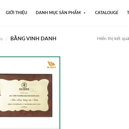
GIỚI THIỆU
DANH MỤC SẢN PHẨM
CATALOUGE
BẰNG VINH DANH
Hiển thị kết qu
/
áo