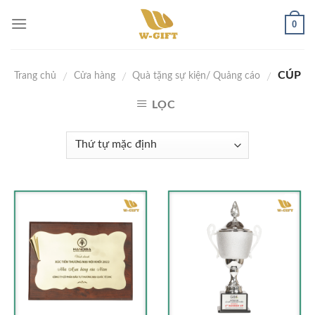
Skip
0
to
content
CÚP
/
/
/
Trang chủ
Cửa hàng
Quà tặng sự kiện/ Quảng cáo
LỌC