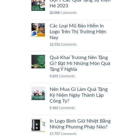
Gợi Ý Các Quà Tặng Sự Kiện
Hè 2023
20.008
Comments
Các Loại Mũ Bảo Hiểm In
Logo Trên Thị Trường Hiện
Nay
12.552
Comments
Quà Khai Trương Nên Tặng
Gì? Bật Mí Những Món Quà
Tặng Ý Nghĩa
9.655
Comments
Nên Mua Gì Làm Quà Tặng
Kỷ Niệm Ngày Thành Lập
Công Ty?
9.362
Comments
In Logo Bình Giữ Nhiệt Bằng
Những Phương Pháp Nào?
17.757
Comments