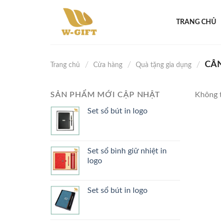
Skip
to
TRANG CHỦ
content
CÂ
/
/
/
Trang chủ
Cửa hàng
Quà tặng gia dụng
SẢN PHẨM MỚI CẬP NHẬT
Không t
Set sổ bút in logo
Set sổ bình giữ nhiệt in
logo
Set sổ bút in logo