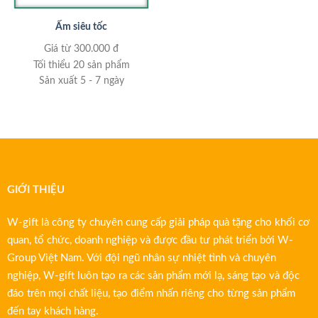
Ấm siêu tốc
Giá từ 300.000 đ
Tối thiểu 20 sản phẩm
Sản xuất 5 - 7 ngày
GIỚI THIỆU
W-gift là công ty chuyên cung cấp giải pháp quà tặng cho khối cơ
quan, tổ chức, doanh nghiệp và được đầu tư phát triển bởi W-
Group Việt Nam. Với đội ngũ nhân sự nhiệt tình và chuyên
nghiệp, W-gift luôn tạo ra các sản phẩm mới lạ, sáng tạo và độc
đáo trên mọi chất liệu, tạo điểm nhấn riêng cho từng sản phẩm
đến tay khách hàng.