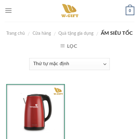
Skip
0
to
content
ẤM SIÊU TỐC
/
/
/
Trang chủ
Cửa hàng
Quà tặng gia dụng
LỌC