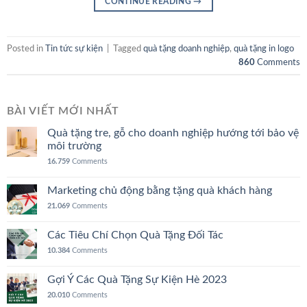
CONTINUE READING
→
Posted in
Tin tức sự kiện
|
Tagged
quà tặng doanh nghiệp
,
quà tặng in logo
860
Comments
BÀI VIẾT MỚI NHẤT
Quà tặng tre, gỗ cho doanh nghiệp hướng tới bảo vệ
môi trường
16.759
Comments
Marketing chủ động bằng tặng quà khách hàng
21.069
Comments
Các Tiêu Chí Chọn Quà Tặng Đối Tác
10.384
Comments
Gợi Ý Các Quà Tặng Sự Kiện Hè 2023
20.010
Comments