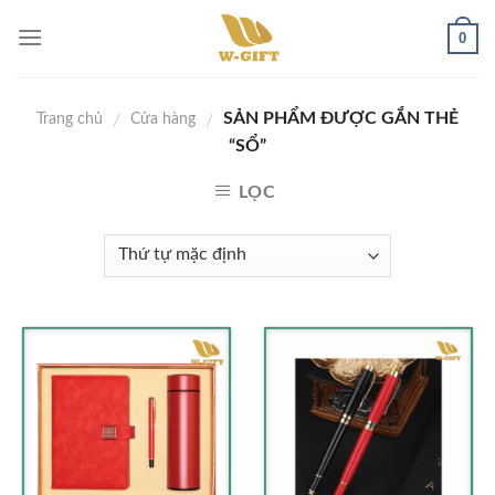
Skip
0
to
content
SẢN PHẨM ĐƯỢC GẮN THẺ
/
/
Trang chủ
Cửa hàng
“SỔ”
LỌC