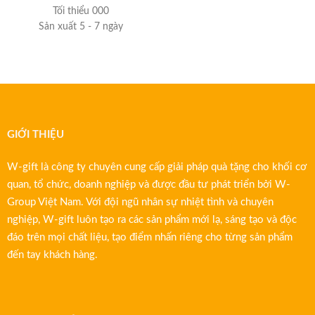
Tối thiểu 000
Sản xuất 5 - 7 ngày
GIỚI THIỆU
W-gift là công ty chuyên cung cấp giải pháp quà tặng cho khối cơ
quan, tổ chức, doanh nghiệp và được đầu tư phát triển bởi W-
Group Việt Nam. Với đội ngũ nhân sự nhiệt tình và chuyên
nghiệp, W-gift luôn tạo ra các sản phẩm mới lạ, sáng tạo và độc
đáo trên mọi chất liệu, tạo điểm nhấn riêng cho từng sản phẩm
đến tay khách hàng.