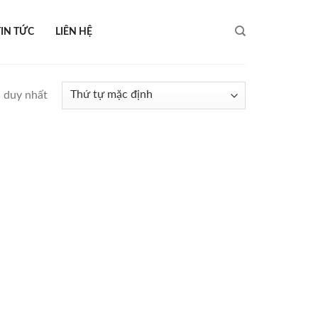
TIN TỨC
LIÊN HỆ
ả duy nhất