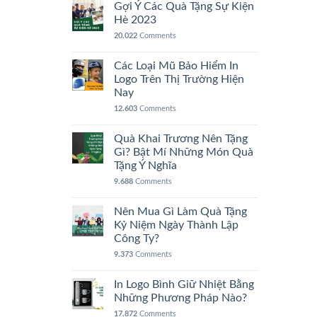
Gợi Ý Các Quà Tặng Sự Kiện
Hè 2023
20.022
Comments
Các Loại Mũ Bảo Hiểm In
Logo Trên Thị Trường Hiện
Nay
12.603
Comments
Quà Khai Trương Nên Tặng
Gì? Bật Mí Những Món Quà
Tặng Ý Nghĩa
9.688
Comments
Nên Mua Gì Làm Quà Tặng
Kỷ Niệm Ngày Thành Lập
Công Ty?
9.373
Comments
In Logo Bình Giữ Nhiệt Bằng
Những Phương Pháp Nào?
17.872
Comments