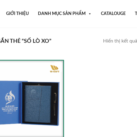
GIỚI THIỆU
DANH MỤC SẢN PHẨM
CATALOUGE
N THẺ “SỔ LÒ XO”
Hiển thị kết qu