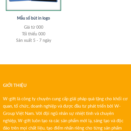
Mẫu sổ bút in logo
Giá từ 000
Tối thiểu 000
Sản xuất 5 - 7 ngày
GIỚI THIỆU
W-gift là công ty chuyên cung cấp giải pháp quà tặng cho khối cơ
quan, tổ chức, doanh nghiệp và được đầu tư phát triển bởi W-
Group Việt Nam. Với đội ngũ nhân sự nhiệt tình và chuyên
nghiệp, W-gift luôn tạo ra các sản phẩm mới lạ, sáng tạo và độc
đáo trên mọi chất liệu, tạo điểm nhấn riêng cho từng sản phẩm