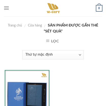
Skip
0
to
content
SẢN PHẨM ĐƯỢC GẮN THẺ
/
/
Trang chủ
Cửa hàng
“SÉT QUÀ”
LỌC