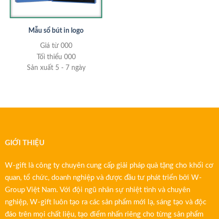
Mẫu sổ bút in logo
Giá từ 000
Tối thiểu 000
Sản xuất 5 - 7 ngày
GIỚI THIỆU
W-gift là công ty chuyên cung cấp giải pháp quà tặng cho khối cơ
quan, tổ chức, doanh nghiệp và được đầu tư phát triển bởi W-
Group Việt Nam. Với đội ngũ nhân sự nhiệt tình và chuyên
nghiệp, W-gift luôn tạo ra các sản phẩm mới lạ, sáng tạo và độc
đáo trên mọi chất liệu, tạo điểm nhấn riêng cho từng sản phẩm