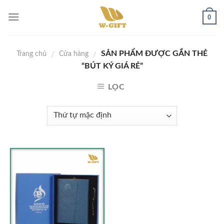
Skip
0
to
content
SẢN PHẨM ĐƯỢC GẮN THẺ
/
/
Trang chủ
Cửa hàng
“BÚT KÝ GIÁ RẺ”
LỌC