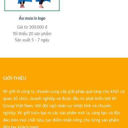
Áo mưa in logo
Giá từ 300.000 đ
Tối thiểu 20 sản phẩm
Sản xuất 5 - 7 ngày
GIỚI THIỆU
W-gift là công ty chuyên cung cấp giải pháp quà tặng cho khối cơ
quan, tổ chức, doanh nghiệp và được đầu tư phát triển bởi W-
Group Việt Nam. Với đội ngũ nhân sự nhiệt tình và chuyên
nghiệp, W-gift luôn tạo ra các sản phẩm mới lạ, sáng tạo và độc
đáo trên mọi chất liệu, tạo điểm nhấn riêng cho từng sản phẩm
đến tay khách hàng.